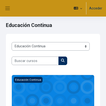
Salta al contenido principal
Acceder
Panel lateral
Educación Continua
Categorías
Buscar cursos
Buscar cursos
Introducción al translingüismo
Educación Continua