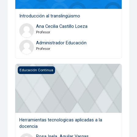
Introducción al translingüismo
Ana Cecilia Castillo Loeza
Profesor
Administrador Educación
Profesor
Herramientas tecnologicas aplicadas a la docencia
Educación Continua
Herramientas tecnologicas aplicadas a la
docencia
Rosa Isela Aguilar Vargas