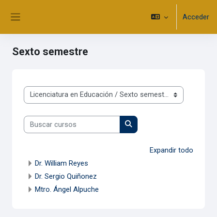
Salta al contenido principal
Acceder
Panel lateral
Sexto semestre
Categorías
Buscar cursos
Buscar cursos
Expandir todo
Dr. William Reyes
Dr. Sergio Quiñonez
Mtro. Ángel Alpuche