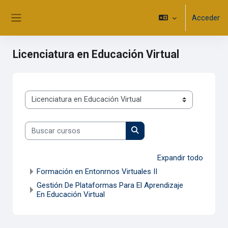
Salta al contenido principal
Acceder
Panel lateral
Licenciatura en Educación Virtual
Categorías
Buscar cursos
Buscar cursos
Expandir todo
Formación en Entonrnos Virtuales II
Gestión De Plataformas Para El Aprendizaje
En Educación Virtual