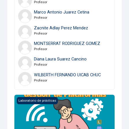
Profesor
Marco Antonio Juarez Cetina
Profesor
Zacnite Adlay Perez Mendez
Profesor
MONTSERRAT RODRIGUEZ GOMEZ
Profesor
Diana Laura Suarez Cancino
Profesor
WILBERTH FERNANDO UICAB CHUC
Profesor
Gestión de Plataformas para el Aprendizaje
Laboratorio de prácticas