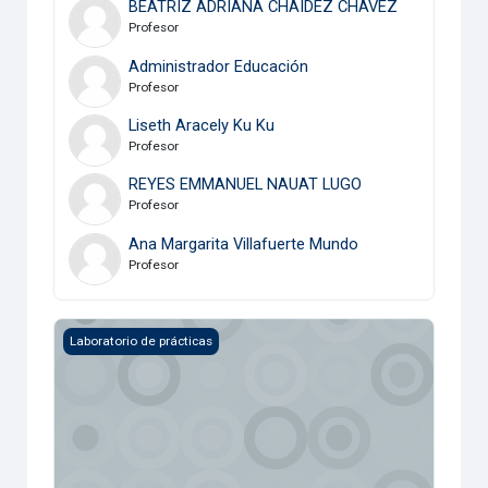
BEATRIZ ADRIANA CHAIDEZ CHAVEZ
Profesor
Administrador Educación
Profesor
Liseth Aracely Ku Ku
Profesor
REYES EMMANUEL NAUAT LUGO
Profesor
Ana Margarita Villafuerte Mundo
Profesor
Gestión de Plataformas Virtuales de Aprendizaje 1
Laboratorio de prácticas