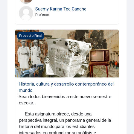
Suemy Karina Tec Canche
Profesor
Historia, cultura y desarrollo contemporáneo del mundo.
Proyecto Final
Historia, cultura y desarrollo contemporáneo del
mundo.
·
Sean todos bienvenidos a este nuevo semestre
escolar.
Esta asignatura ofrece, desde una
perspectiva integral, un panorama general de la
historia del mundo para los estudiantes
interesados en profundizar su análisis e