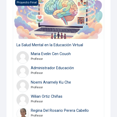
La Salud Mental en la Educación Virtual
Proyecto Final
La Salud Mental en la Educación Virtual
Maria Evelin Cen Couoh
Profesor
Administrador Educación
Profesor
Noemi Anamely Ku Che
Profesor
Wilian Ortiz Chiñas
Profesor
Regina Del Rosario Perera Cabello
Profesor