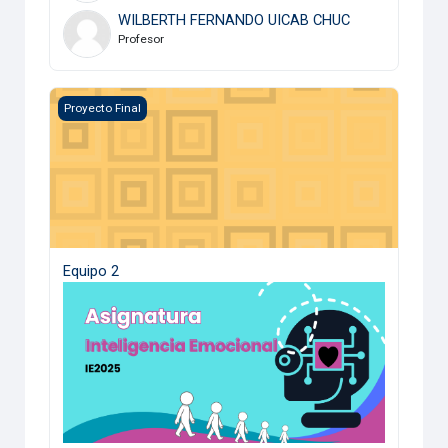
WILBERTH FERNANDO UICAB CHUC
Profesor
Equipo 2
Proyecto Final
Equipo 2