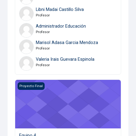
Libni Madai Castillo Silva
Profesor
Administrador Educación
Profesor
Marisol Adasa Garcia Mendoza
Profesor
Valeria Irais Guevara Espinola
Profesor
Equipo 4
Proyecto Final
Equipo 4